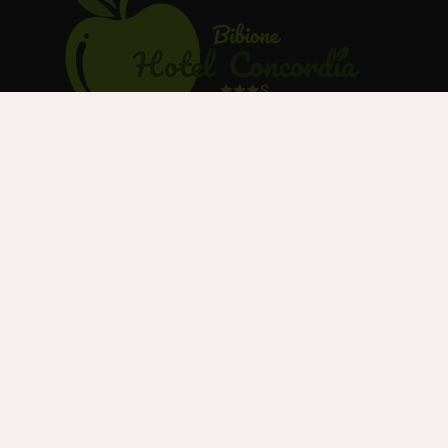
Contatti
Via Maya, 149
30020, Bibione Spiaggia, Venezia
+39 0431 43433
+39 353 4047780
info@hotelconcordia.net
P. IVA: 03137290270